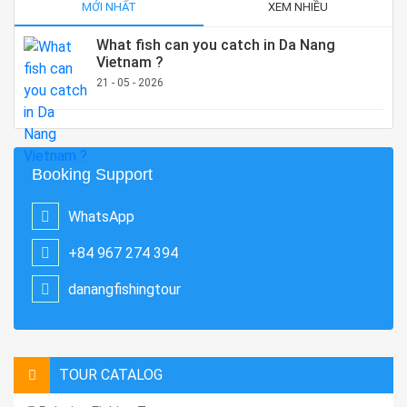
MỚI NHẤT
XEM NHIỀU
What fish can you catch in Da Nang
Vietnam ?
21 - 05 - 2026
Booking Support
WhatsApp
+84 967 274 394
danangfishingtour
TOUR CATALOG