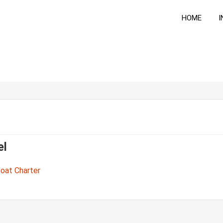
HOME
I
el