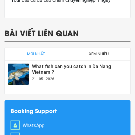
Tour câu cá Cù Lao Chàm chuyên nghiệp 1 ngày
BÀI VIẾT LIÊN QUAN
MỚI NHẤT
XEM NHIỀU
What fish can you catch in Da Nang
Vietnam ?
21 - 05 - 2026
Booking Support
WhatsApp